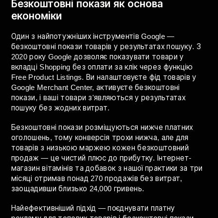
Інфографіка з товарами різної маржі та графіком
прибутковості
Безкоштовні покази як основа
економіки
Один з найпотужніших інструментів Google —
безкоштовні покази товарів у результатах пошуку. З
2020 року Google дозволяє показувати товари у
вкладці Shopping без оплати за клік через функцію
Free Product Listings. Ви налаштовуєте фід товарів у
Google Merchant Center, активуєте безкоштовні
покази, і ваші товари з'являються у результатах
пошуку без жодних витрат.
Безкоштовні покази розміщуються нижче платних
оголошень, тому конверсія трохи нижча, але для
товарів з низькою маржею кожен безкоштовний
продаж — це чистий плюс до прибутку. Інтернет-
магазин вітамінів та добавок з нашої практики за три