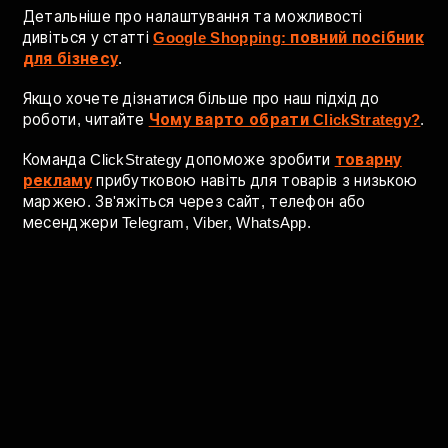
Висновок
Реклама товарів з мінімальною маржею через
Google Shopping можлива і прибуткова, але вимагає
системного підходу. Використовуйте безкоштовні
покази, підвищуйте конверсію сайту, працюйте з
допродажами, контролюйте пошукові запити,
сегментуйте товари, будуйте мультиканальні
воронки.
Детальніше про налаштування та можливості
дивіться у статті
Google Shopping: повний посібник
для бізнесу
.
Якщо хочете дізнатися більше про наш підхід до
роботи, читайте
Чому варто обрати ClickStrategy?
.
Команда ClickStrategy допоможе зробити
товарну
рекламу
прибутковою навіть для товарів з низькою
маржею. Зв'яжіться через сайт, телефон або
месенджери Telegram, Viber, WhatsApp.