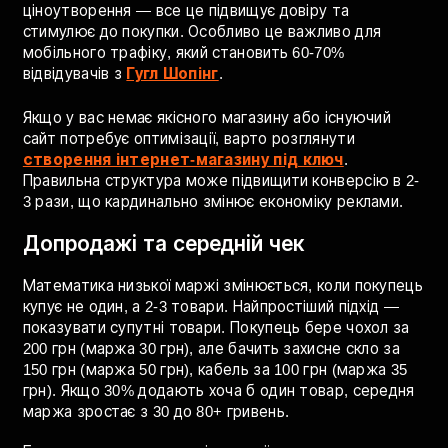
Швидкість завантаження критична — кожна
додаткова секунда зменшує конверсію. Якість
фотографій, детальний опис з технічними
характеристиками, відгуки покупців, прозорість
ціноутворення — все це підвищує довіру та
стимулює до покупки. Особливо це важливо для
мобільного трафіку, який становить 60-70%
відвідувачів з
Гугл Шопінг
.
Якщо у вас немає якісного магазину або існуючий
сайт потребує оптимізації, варто розглянути
створення інтернет-магазину під ключ
.
Правильна структура може підвищити конверсію в 2-
3 рази, що кардинально змінює економіку реклами.
Допродажі та середній чек
Математика низької маржі змінюється, коли покупець
купує не один, а 2-3 товари. Найпростіший підхід —