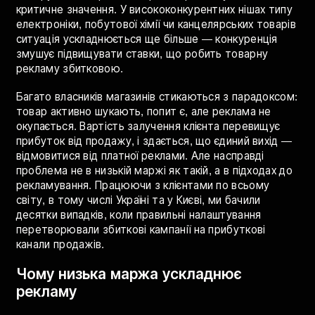
товару, кожна гривня витрат на рекламу має
критичне значення. У висококонкурентних нішах типу
електроніки, побутової хімії чи канцелярських товарів
ситуація ускладнюється ще більше — конкуренція
змушує підвищувати ставки, що робить товарну
рекламу збитковою.
Багато власників магазинів стикаються з парадоксом:
товар активно шукають, попит є, але реклама не
окупається. Вартість залучення клієнта перевищує
прибуток від продажу, і здається, що єдиний вихід —
відмовитися від платної реклами. Але насправді
проблема не в низькій маржі як такій, а в підходах до
рекламування. Працюючи з клієнтами по всьому
світу, в тому числі Україні та у Києві, ми бачили
десятки випадків, коли правильні налаштування
перетворювали збиткові кампанії на прибуткові
канали продажів.
Чому низька маржа ускладнює