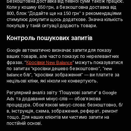
показувати супутні товари. Покупець бере чохол за
200 грн (маржа 30 грн), але бачить захисне скло за
150 грн (маржа 50 грн), кабель за 100 грн (маржа 35
грн). Якщо 30% додають хоча б один товар, середня
маржа зростає з 30 до 80+ гривень.
Безкоштовна доставка від певної суми також працює.
Коли у кошику 650 грн, а безкоштовна доставка від
800, блок "Додайте ще на 150 грн" з рекомендаціями
стимулює докупити щось додаткове. Значна кількість
покупців у такій ситуації додають товари.
Контроль пошукових запитів
Google автоматично визначає запити для показу
ваших товарів, але часто показує по нерелевантних
фразах. "
Кросівки New Balance
" можуть показуватися
по запитах "кросівки дешево безкоштовно", "new
balance б/в", "кросівки зображення" — ви платите за
нецільові кліки, які ніколи не конвертують.