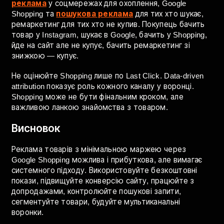
використовуйте custom labels для сегментації за
маржинальністю чи ефективністю.
Поєднання з іншими каналами
Товари з низькою маржею рідко окупаються з
першої покупки в одному каналі. Але мультиканальна
воронка змінює математику.
Таргетована
реклама
у соцмережах для охоплення, Google
Shopping та
пошукова реклама
для тих хто шукає,
ремаркетинг для тих хто не купив. Покупець бачить
товар у Instagram, шукає в Google, бачить у Shopping,
йде на сайт але не купує, бачить ремаркетинг зі
знижкою — купує.
Не оцінюйте Shopping лише по Last Click. Data-driven
attribution показує роль кожного каналу у воронці.
Shopping може не бути фінальним кроком, але
важливою ланкою знайомства з товаром.