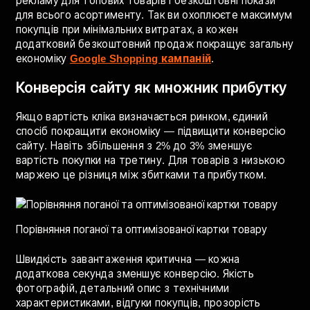
місяці отримав понад 270 продажів без витрат,
заощадивши близько 24,000 гривень.
Найефективніший підхід — поєднувати платну
рекламу для топових товарів і безкоштовні покази
для всього асортименту. Так ви охоплюєте максимум
покупців при мінімальних витратах, а кожен
додатковий безкоштовний продаж покращує загальну
економіку
Google Shopping кампаній
.
Конверсія сайту як множник прибутку
Якщо вартість кліка визначається ринком, єдиний
спосіб покращити економіку — підвищити конверсію
сайту. Навіть збільшення з 2% до 3% зменшує
вартість покупки на третину. Для товарів з низькою
маржею це різниця між збитками та прибутком.
Порівняння поганої та оптимізованої картки товару