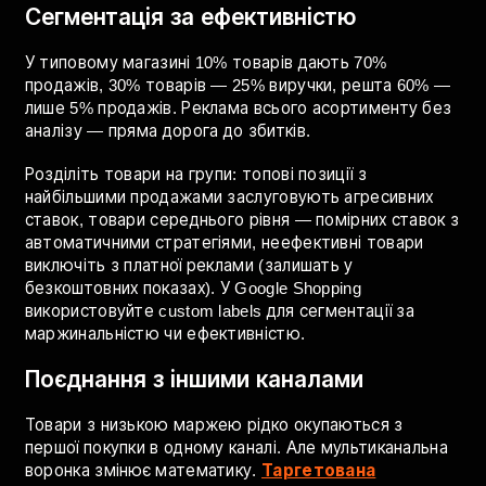
Регулярний аналіз звіту "Пошукові запити" в Google
Ads та додавання мінус-слів — обов'язкова
процедура. Обов'язкові мінус-слова: безкоштовно, б/
в, інструкція, схема, зображення, реферат, ремонт
тощо. Для наших клієнтів ми чистимо запити на
постійній основі.
Сегментація за ефективністю
У типовому магазині 10% товарів дають 70%
продажів, 30% товарів — 25% виручки, решта 60% —
лише 5% продажів. Реклама всього асортименту без
аналізу — пряма дорога до збитків.
Розділіть товари на групи: топові позиції з
найбільшими продажами заслуговують агресивних
ставок, товари середнього рівня — помірних ставок з
автоматичними стратегіями, неефективні товари
виключіть з платної реклами (залишать у
безкоштовних показах). У Google Shopping