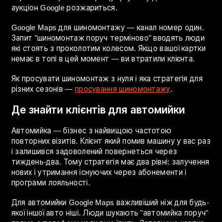
менш конкурентні в рекламі але дають стабільний
потік між сезонами.
Сезонна стратегія: запускайте рекламу за 2–3 тижні
до піку а не коли він вже почався. Більшість
конкурентів запускаються пізно — ви будете
першими і отримаєте кращу ціну кліку до того як
аукціон Google розжариться.
Google Maps для шиномонтажу — канал номер один.
Запит "шиномонтаж поруч терміново" вводять люди
які стоять з проколотим колесом. Якщо вашої картки
немає в топі в цей момент — ви втратили клієнта.
Як просувати шиномонтаж з нуля і яка стратегія для
різних сезонів —
просування шиномонтажу
.
Де знайти клієнтів для автомийки
Автомийка — бізнес з найвищою частотою
повторних візитів. Клієнт який помив машину у вас раз