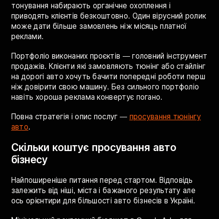
стайлінг авто
Тюнінг — ніша з найрізноманітнішою семантикою.
Кожна послуга має свою аудиторію і свої запити:
тонування, оклейка плівкою, вінілова оклейка, чіп-
тюнінг, аеробраш, встановлення сигналізацій, аудіо
інсталяції. Об'єднувати все в одну рекламну кампанію
— помилка яка знижує ефективність.
Для тюнінгу особливо важливий Instagram і TikTok —
відео процесу оклейки плівкою або результатів
тонування набирають органічне охоплення і
приводять клієнтів безкоштовно. Один вірусний ролик
може дати більше замовлень ніж місяць платної
реклами.
Портфоліо виконаних проєктів — головний інструмент
продажів. Клієнти які замовляють тюнінг або стайлінг
на дорогі авто хочуть бачити попередні роботи перш
ніж довірити свою машину. Без сильного портфоліо
навіть хороша реклама конвертує погано.