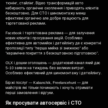
шиномонтажів де є регулярні повторні звернення.
Instagram і TikTok — для візуальних ніш: детейлінг,
тюнінг, стайлінг. Відео трансформацій авто
набирають органічне охоплення і приводять клієнтів
безкоштовно. Для СТО і шиномонтажу менш
ефективні органічно але добре працюють для
таргетованої реклами.
Facebook і таргетована реклама — для залучення
нових клієнтів і просування акцій. Особливо
ефективна для автомийок і детейлінгу де є конкретні
пропозиції типу "перша мийка зі знижкою" або
"керамічне покриття з безкоштовною підготовкою".
OLX і дошки оголошень — додатковий канал який дає
5–10 заявок на тиждень без великих витрат.
Особливо ефективний для шиномонтажу і детейлінгу.
Біржі послуг — Kabanchik, Freelancehunt — для