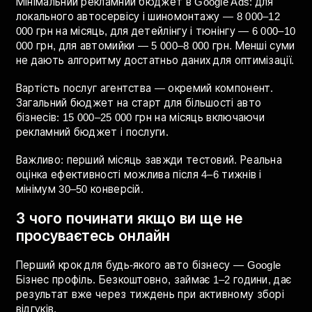
Повна стратегія і опис послуг —
просування тюнінгу
авто
.
Скільки коштує просування авто
бізнесу
Найпоширеніше питання перед стартом. Відповідь
залежить від ніші, міста і бажаного результату але
ось орієнтири для більшості авто бізнесів в Україні.
Мінімальний рекламний бюджет в Google Ads: для
локального автосервісу і шиномонтажу — 8 000–12
000 грн на місяць, для детейлінгу і тюнінгу — 6 000–10
000 грн, для автомийки — 5 000–8 000 грн. Менші суми
не дають алгоритму достатньо даних для оптимізації.
Вартість послуг агентства — окремий компонент.
Загальний бюджет на старт для більшості авто
бізнесів: 15 000–25 000 грн на місяць включаючи