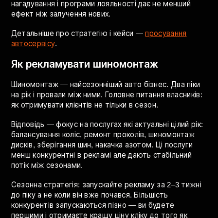
порівнюють сервіси перед дзвінком.
Специфіка СТО: клієнти часто повертаються
регулярно — ТО кожні 10 000 км, заміна гуми двічі на
рік. Тому утримання існуючих клієнтів через
нагадування і програми лояльності дає не менший
ефект ніж залучення нових.
Детальніше про стратегію і кейси —
просування
автосервісу
.
Як рекламувати шиномонтаж
Шиномонтаж — найсезонніший авто бізнес. Два піки
на рік і провали між ними. Головне питання власників:
як отримувати клієнтів не тільки в сезон.
Відповідь — фокус на послугах які актуальні цілий рік:
балансування коліс, ремонт проколів, шиномонтаж
дисків, зберігання шин, накачка азотом. Ці послуги