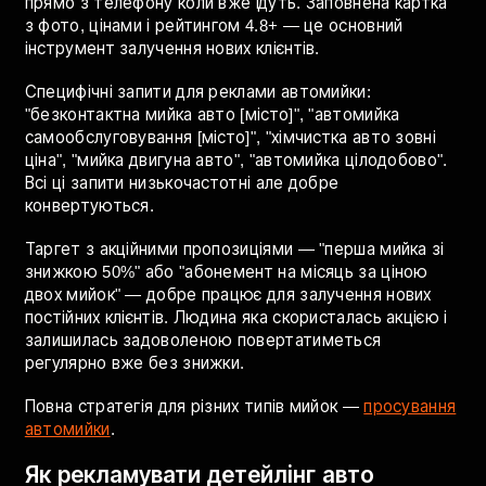
і залишився задоволений повернеться через
тиждень-два. Тому стратегія має два рівні: залучення
нових і утримання існуючих через абонементи і
програми лояльності.
Для автомийки Google Maps важливіший ніж для будь-
якої іншої авто ніші. Люди шукають "автомийка поруч"
прямо з телефону коли вже їдуть. Заповнена картка
з фото, цінами і рейтингом 4.8+ — це основний
інструмент залучення нових клієнтів.
Специфічні запити для реклами автомийки:
"безконтактна мийка авто [місто]", "автомийка
самообслуговування [місто]", "хімчистка авто зовні
ціна", "мийка двигуна авто", "автомийка цілодобово".
Всі ці запити низькочастотні але добре
конвертуються.
Таргет з акційними пропозиціями — "перша мийка зі
знижкою 50%" або "абонемент на місяць за ціною