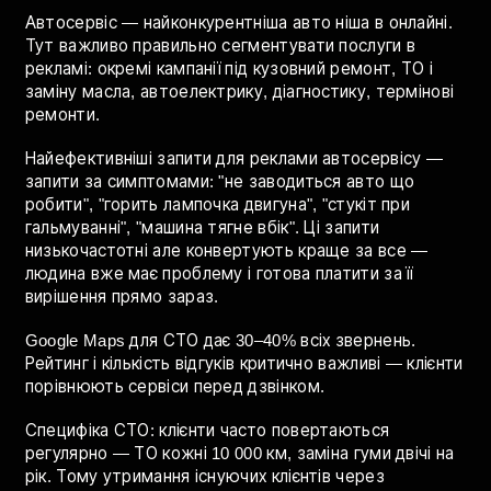
майстрів які тільки починають і хочуть отримати
перші замовлення і відгуки.
Як просувати автосервіс і СТО
Автосервіс — найконкурентніша авто ніша в онлайні.
Тут важливо правильно сегментувати послуги в
рекламі: окремі кампанії під кузовний ремонт, ТО і
заміну масла, автоелектрику, діагностику, термінові
ремонти.
Найефективніші запити для реклами автосервісу —
запити за симптомами: "не заводиться авто що
робити", "горить лампочка двигуна", "стукіт при
гальмуванні", "машина тягне вбік". Ці запити
низькочастотні але конвертують краще за все —
людина вже має проблему і готова платити за її
вирішення прямо зараз.
Google Maps для СТО дає 30–40% всіх звернень.
Рейтинг і кількість відгуків критично важливі — клієнти