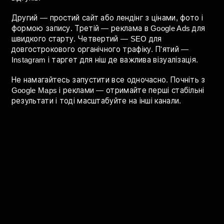
рекламний бюджет і послуги.
Важливо: перший місяць завжди тестовий. Реальна
оцінка ефективності можлива після 4–6 тижнів і
мінімум 30–50 конверсій.
З чого починати якщо ви ще не
просуваєтесь онлайн
Перший крок для будь-якого авто бізнесу — Google
Бізнес профіль. Безкоштовно, займає 1–2 години, дає
результат вже через тиждень при активному зборі
відгуків.
Другий — простий сайт або лендінг з цінами, фото і
формою запису. Третій — реклама в Google Ads для
швидкого старту. Четвертий — SEO для
довгострокового органічного трафіку. П'ятий —
Instagram і таргет для ніш де важлива візуалізація.