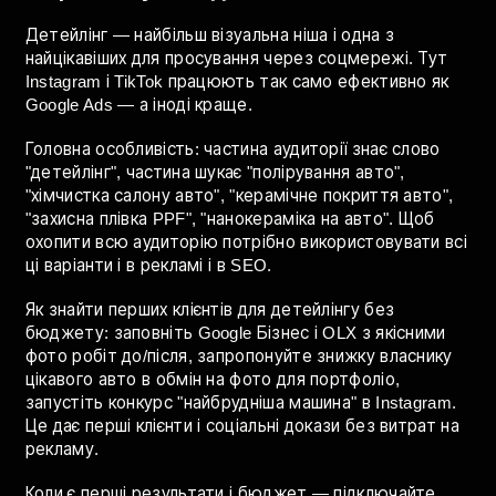
двох мийок" — добре працює для залучення нових
постійних клієнтів. Людина яка скористалась акцією і
залишилась задоволеною повертатиметься
регулярно вже без знижки.
Повна стратегія для різних типів мийок —
просування
автомийки
.
Як рекламувати детейлінг авто
Детейлінг — найбільш візуальна ніша і одна з
найцікавіших для просування через соцмережі. Тут
Instagram і TikTok працюють так само ефективно як
Google Ads — а іноді краще.
Головна особливість: частина аудиторії знає слово
"детейлінг", частина шукає "полірування авто",
"хімчистка салону авто", "керамічне покриття авто",
"захисна плівка PPF", "нанокераміка на авто". Щоб
охопити всю аудиторію потрібно використовувати всі
ці варіанти і в рекламі і в SEO.