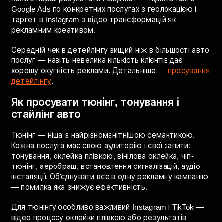
Як знайти перших клієнтів для детейлінгу без
бюджету: заповніть Google Бізнес і OLX з якісними
фото робіт до/після, запропонуйте знижку власнику
цікавого авто в обмін на фото для портфоліо,
запустіть конкурс "найбрудніша машина" в Instagram.
Це дає перші клієнти і соціальні докази без витрат на
рекламу.
Коли є перші результати і бюджет — підключайте
Google Ads по конкретних послугах з геолокацією і
таргет в Instagram з відео трансформацій як
рекламним креативом.
Середній чек в детейлінгу вищий ніж в більшості авто
послуг — навіть невелика кількість клієнтів дає
хорошу окупність реклами. Детальніше —
просування
детейлінгу
.
Як просувати тюнінг, тонування і